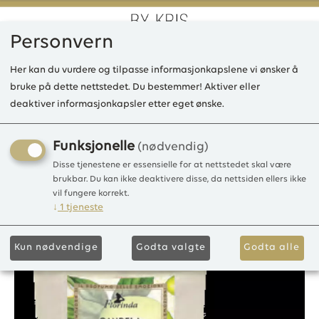
Personvern
0
Her kan du vurdere og tilpasse informasjonkapslene vi ønsker å
bruke på dette nettstedet. Du bestemmer! Aktiver eller
deaktiver informasjonkapsler etter eget ønske.
LD Cendela profumata
duftlys limone/lemon 145g
Funksjonelle
(nødvendig)
Disse tjenestene er essensielle for at nettstedet skal være
Duftlys 170g
brukbar. Du kan ikke deaktivere disse, da nettsiden ellers ikke
vil fungere korrekt.
↓
1
tjeneste
Kun nødvendige
Godta valgte
Godta alle