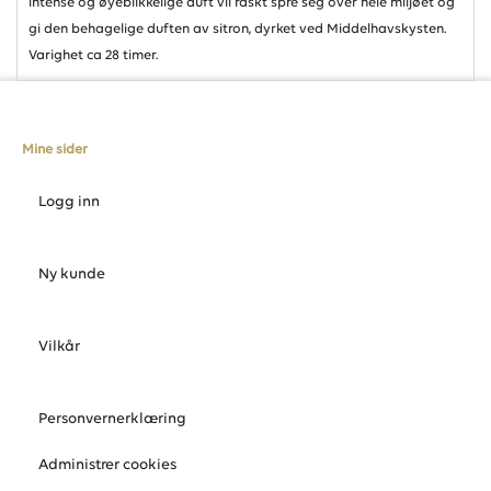
intense og øyeblikkelige duft vil raskt spre seg over hele miljøet og
gi den behagelige duften av sitron, dyrket ved Middelhavskysten.
Varighet ca 28 timer.
Mine sider
Logg inn
Ny kunde
Vilkår
Personvernerklæring
Administrer cookies