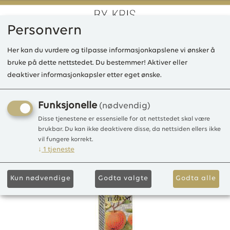
Personvern
0
Her kan du vurdere og tilpasse informasjonkapslene vi ønsker å
bruke på dette nettstedet. Du bestemmer! Aktiver eller
deaktiver informasjonkapsler etter eget ønske.
LD Italian Mosaici Mela
Selvatica/Wild Apple Acqua
Funksjonelle
(nødvendig)
Di Profumo 15ml
Disse tjenestene er essensielle for at nettstedet skal være
brukbar. Du kan ikke deaktivere disse, da nettsiden ellers ikke
vil fungere korrekt.
Perfume
↓
1
tjeneste
Kun nødvendige
Godta valgte
Godta alle