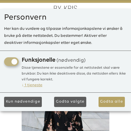
Personvern
0
Her kan du vurdere og tilpasse informasjonkapslene vi ønsker å
bruke på dette nettstedet. Du bestemmer! Aktiver eller
deaktiver informasjonkapsler etter eget ønske.
IE Coco kort kjole, Viscose
Viscose
Funksjonelle
(nødvendig)
Disse tjenestene er essensielle for at nettstedet skal være
brukbar. Du kan ikke deaktivere disse, da nettsiden ellers ikke
vil fungere korrekt.
↓
1
tjeneste
Kun nødvendige
Godta valgte
Godta alle