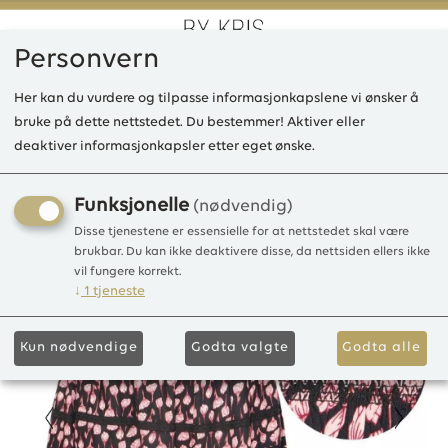
Personvern
0
Her kan du vurdere og tilpasse informasjonkapslene vi ønsker å
bruke på dette nettstedet. Du bestemmer! Aktiver eller
deaktiver informasjonkapsler etter eget ønske.
IE Hilda kort skjørt, Viscose
Viscose
Funksjonelle
(nødvendig)
Disse tjenestene er essensielle for at nettstedet skal være
brukbar. Du kan ikke deaktivere disse, da nettsiden ellers ikke
vil fungere korrekt.
↓
1
tjeneste
Kun nødvendige
Godta valgte
Godta alle