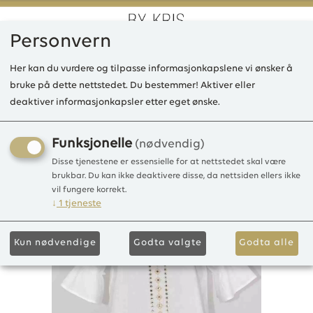
Personvern
0
Her kan du vurdere og tilpasse informasjonkapslene vi ønsker å
bruke på dette nettstedet. Du bestemmer! Aktiver eller
deaktiver informasjonkapsler etter eget ønske.
IE Inez top, cotton
100%Cotton
Funksjonelle
(nødvendig)
Disse tjenestene er essensielle for at nettstedet skal være
brukbar. Du kan ikke deaktivere disse, da nettsiden ellers ikke
vil fungere korrekt.
↓
1
tjeneste
Kun nødvendige
Godta valgte
Godta alle