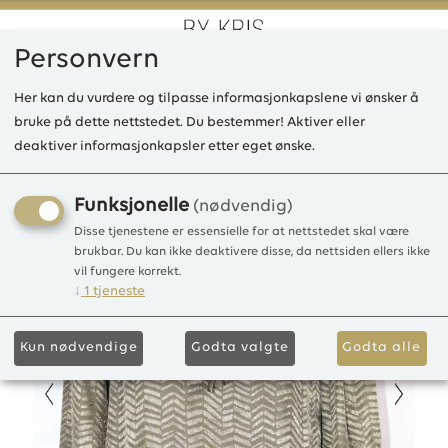
Personvern
0
Her kan du vurdere og tilpasse informasjonkapslene vi ønsker å
bruke på dette nettstedet. Du bestemmer! Aktiver eller
deaktiver informasjonkapsler etter eget ønske.
IE Sabrina top, Viscose
Funksjonelle
(nødvendig)
Disse tjenestene er essensielle for at nettstedet skal være
brukbar. Du kan ikke deaktivere disse, da nettsiden ellers ikke
vil fungere korrekt.
↓
1
tjeneste
Kun nødvendige
Godta valgte
Godta alle