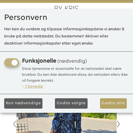
Personvern
0
Her kan du vurdere og tilpasse informasjonkapslene vi ønsker å
bruke på dette nettstedet. Du bestemmer! Aktiver eller
deaktiver informasjonkapsler etter eget ønske.
IE Tylor lang kjole, viscose
Viscose rayon crepe
Funksjonelle
(nødvendig)
Disse tjenestene er essensielle for at nettstedet skal være
brukbar. Du kan ikke deaktivere disse, da nettsiden ellers ikke
vil fungere korrekt.
↓
1
tjeneste
Kun nødvendige
Godta valgte
Godta alle