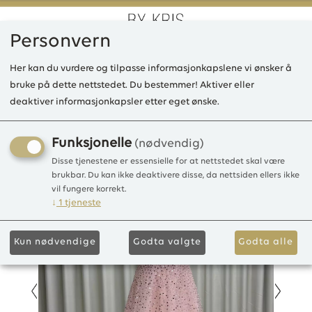
Personvern
0
Her kan du vurdere og tilpasse informasjonkapslene vi ønsker å
bruke på dette nettstedet. Du bestemmer! Aktiver eller
deaktiver informasjonkapsler etter eget ønske.
KB Donna lang kjole Tulle
Tulle
Funksjonelle
(nødvendig)
Disse tjenestene er essensielle for at nettstedet skal være
brukbar. Du kan ikke deaktivere disse, da nettsiden ellers ikke
vil fungere korrekt.
↓
1
tjeneste
Kun nødvendige
Godta valgte
Godta alle