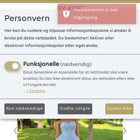
Produktvariant er ikke
Personvern
tilgjengelig.
0
Her kan du vurdere og tilpasse informasjonkapslene vi ønsker å
bruke på dette nettstedet. Du bestemmer! Aktiver eller
deaktiver informasjonkapsler etter eget ønske.
KB Franka lang kjole Tulle
Tulle glittery
Funksjonelle
(nødvendig)
Disse tjenestene er essensielle for at nettstedet skal være
brukbar. Du kan ikke deaktivere disse, da nettsiden ellers ikke
vil fungere korrekt.
↓
1
tjeneste
Kun nødvendige
Godta valgte
Godta alle