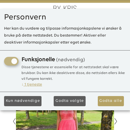
Personvern
0
Her kan du vurdere og tilpasse informasjonkapslene vi ønsker å
bruke på dette nettstedet. Du bestemmer! Aktiver eller
deaktiver informasjonkapsler etter eget ønske.
KBCliff lang kjole Tulle
Tulle Glittery
Funksjonelle
(nødvendig)
Disse tjenestene er essensielle for at nettstedet skal være
brukbar. Du kan ikke deaktivere disse, da nettsiden ellers ikke
vil fungere korrekt.
↓
1
tjeneste
Kun nødvendige
Godta valgte
Godta alle