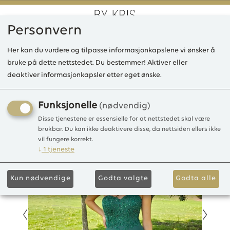
Personvern
0
Her kan du vurdere og tilpasse informasjonkapslene vi ønsker å
bruke på dette nettstedet. Du bestemmer! Aktiver eller
deaktiver informasjonkapsler etter eget ønske.
KBJippi lang kjole Tulle
Tulle
Funksjonelle
(nødvendig)
Disse tjenestene er essensielle for at nettstedet skal være
brukbar. Du kan ikke deaktivere disse, da nettsiden ellers ikke
vil fungere korrekt.
↓
1
tjeneste
Kun nødvendige
Godta valgte
Godta alle