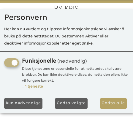
Personvern
0
Her kan du vurdere og tilpasse informasjonkapslene vi ønsker å
bruke på dette nettstedet. Du bestemmer! Aktiver eller
deaktiver informasjonkapsler etter eget ønske.
KBMarie lang kjole Tulle, C9
Steel Blue, 22
Funksjonelle
(nødvendig)
Disse tjenestene er essensielle for at nettstedet skal være
Tulle
brukbar. Du kan ikke deaktivere disse, da nettsiden ellers ikke
vil fungere korrekt.
↓
1
tjeneste
Kun nødvendige
Godta valgte
Godta alle