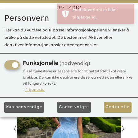
Produktvariant er ikke
Personvern
tilgjengelig.
0
Her kan du vurdere og tilpasse informasjonkapslene vi ønsker å
bruke på dette nettstedet. Du bestemmer! Aktiver eller
deaktiver informasjonkapsler etter eget ønske.
KBMina lang kjole Tulle
Tulle glittery
Funksjonelle
(nødvendig)
Disse tjenestene er essensielle for at nettstedet skal være
brukbar. Du kan ikke deaktivere disse, da nettsiden ellers ikke
vil fungere korrekt.
↓
1
tjeneste
Kun nødvendige
Godta valgte
Godta alle