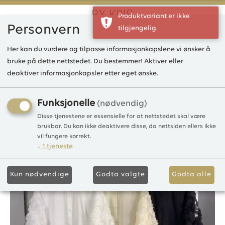
Produktvariant er ikke
Personvern
tilgjengelig.
0
Her kan du vurdere og tilpasse informasjonkapslene vi ønsker å
bruke på dette nettstedet. Du bestemmer! Aktiver eller
deaktiver informasjonkapsler etter eget ønske.
LAMM7173 Bluse Cotton
100%Cotton
Funksjonelle
(nødvendig)
Disse tjenestene er essensielle for at nettstedet skal være
brukbar. Du kan ikke deaktivere disse, da nettsiden ellers ikke
vil fungere korrekt.
↓
1
tjeneste
Kun nødvendige
Godta valgte
Godta alle