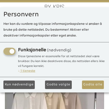
Personvern
0
Her kan du vurdere og tilpasse informasjonkapslene vi ønsker å
bruke på dette nettstedet. Du bestemmer! Aktiver eller
deaktiver informasjonkapsler etter eget ønske.
LAMM7177 Bluse Tencel, One
size
Funksjonelle
(nødvendig)
Disse tjenestene er essensielle for at nettstedet skal være
100%Tencel
brukbar. Du kan ikke deaktivere disse, da nettsiden ellers ikke
vil fungere korrekt.
↓
1
tjeneste
Kun nødvendige
Godta valgte
Godta alle