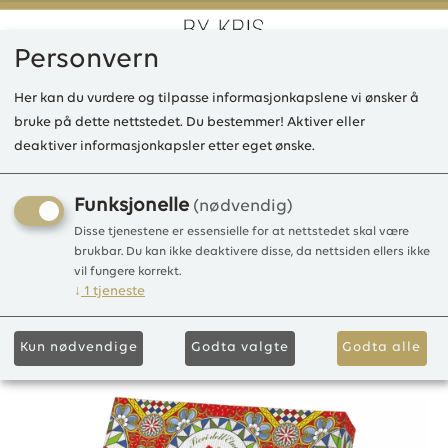
Personvern
0
Her kan du vurdere og tilpasse informasjonkapslene vi ønsker å
bruke på dette nettstedet. Du bestemmer! Aktiver eller
deaktiver informasjonkapsler etter eget ønske.
LD Art of Sun Etna Flower
100g
Funksjonelle
(nødvendig)
Disse tjenestene er essensielle for at nettstedet skal være
Såpestykke 100g
brukbar. Du kan ikke deaktivere disse, da nettsiden ellers ikke
vil fungere korrekt.
↓
1
tjeneste
Kun nødvendige
Godta valgte
Godta alle