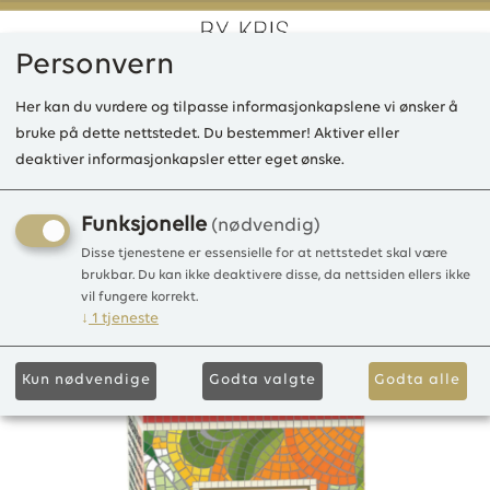
Personvern
0
Her kan du vurdere og tilpasse informasjonkapslene vi ønsker å
bruke på dette nettstedet. Du bestemmer! Aktiver eller
deaktiver informasjonkapsler etter eget ønske.
LD Cendela profumata
duftlys Agrumi
Funksjonelle
(nødvendig)
mediterranei/Mediterranian
Disse tjenestene er essensielle for at nettstedet skal være
brukbar. Du kan ikke deaktivere disse, da nettsiden ellers ikke
170g
vil fungere korrekt.
↓
1
tjeneste
Duftlys 170g
Kun nødvendige
Godta valgte
Godta alle