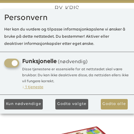
Personvern
0
Her kan du vurdere og tilpasse informasjonkapslene vi ønsker å
bruke på dette nettstedet. Du bestemmer! Aktiver eller
deaktiver informasjonkapsler etter eget ønske.
LD Christmas Col. Gavesett
3 Duftposer Legno di
Funksjonelle
(nødvendig)
rosa/Rose Wood
Disse tjenestene er essensielle for at nettstedet skal være
brukbar. Du kan ikke deaktivere disse, da nettsiden ellers ikke
vil fungere korrekt.
Duftposer 3 stk.
↓
1
tjeneste
Kun nødvendige
Godta valgte
Godta alle