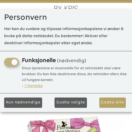
Personvern
0
Her kan du vurdere og tilpasse informasjonkapslene vi ønsker å
bruke på dette nettstedet. Du bestemmer! Aktiver eller
deaktiver informasjonkapsler etter eget ønske.
LD Dolce Vita Innocence
100g
Funksjonelle
(nødvendig)
Disse tjenestene er essensielle for at nettstedet skal være
Såpestykke 100g
brukbar. Du kan ikke deaktivere disse, da nettsiden ellers ikke
vil fungere korrekt.
↓
1
tjeneste
Kun nødvendige
Godta valgte
Godta alle