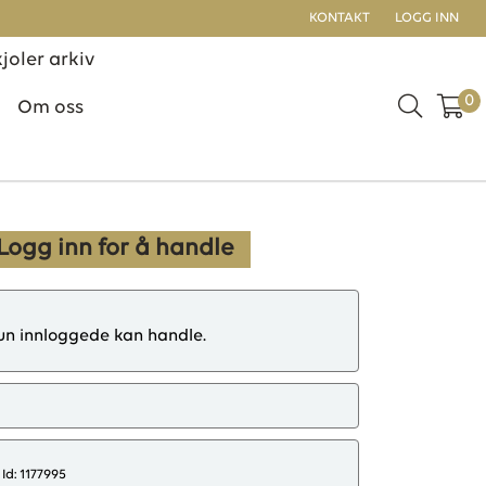
KONTAKT
LOGG INN
kjoler arkiv
0
Om oss
Logg inn for å handle
un innloggede kan handle.
Id: 1177995