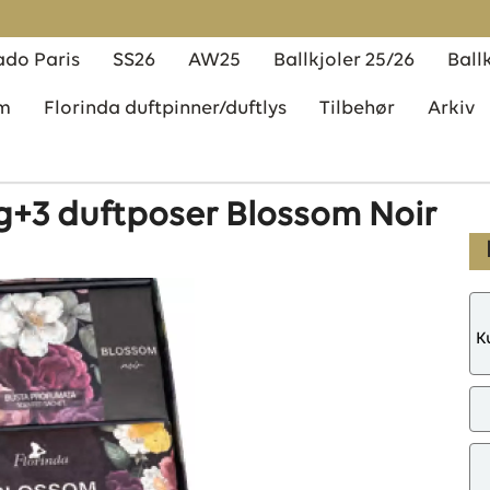
00g+3 duftposer Blossom Noir
do Paris
SS26
AW25
Ballkjoler 25/26
Ball
em
Florinda duftpinner/duftlys
Tilbehør
Arkiv
g+3 duftposer Blossom Noir
K