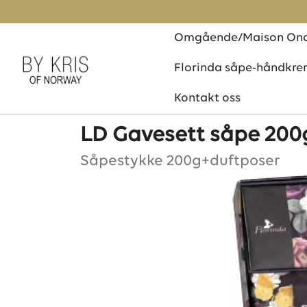
Forside
/
Florinda såpe-håndkrem
/ LD Gavesett såpe 2
Omgående/Maison Ona
Florinda såpe-håndkr
Kontakt oss
LD Gavesett såpe 200
Såpestykke 200g+duftposer