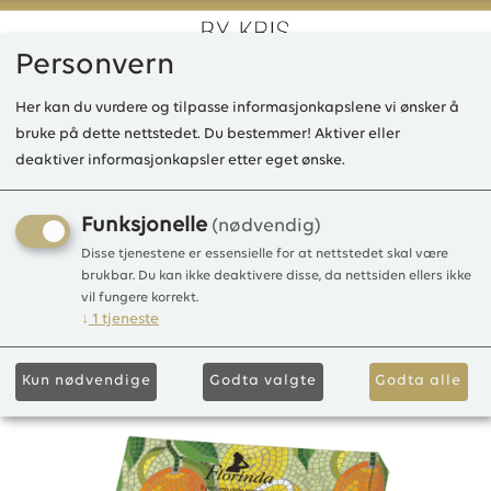
Personvern
0
Her kan du vurdere og tilpasse informasjonkapslene vi ønsker å
bruke på dette nettstedet. Du bestemmer! Aktiver eller
deaktiver informasjonkapsler etter eget ønske.
LD Italian Mosaici Agrumi
Mediterranean Citrus 100g
Funksjonelle
(nødvendig)
Disse tjenestene er essensielle for at nettstedet skal være
Såpestykke 100g
brukbar. Du kan ikke deaktivere disse, da nettsiden ellers ikke
vil fungere korrekt.
↓
1
tjeneste
Kun nødvendige
Godta valgte
Godta alle