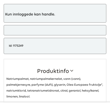
Kun innloggede kan handle.
Id: 1175249
Produktinfo
Natriumpalmat, natriumpalmekernelat, vann (vann),
palmekjernesyre, parfyme (duft), glyserin, Olea Europaea fruktolje*,
natriumklorid, tetranatriumetidronat, citral, geraniol, heksylkanel,
limonen, linalool.