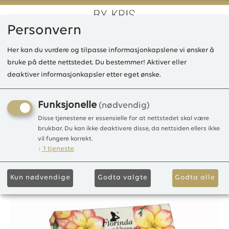
Personvern
0
Her kan du vurdere og tilpasse informasjonkapslene vi ønsker å
bruke på dette nettstedet. Du bestemmer! Aktiver eller
deaktiver informasjonkapsler etter eget ønske.
LD Magia Dei Fiori di
Fresia/Freesia 100g
Funksjonelle
(nødvendig)
Disse tjenestene er essensielle for at nettstedet skal være
Såpestykke 100g
brukbar. Du kan ikke deaktivere disse, da nettsiden ellers ikke
vil fungere korrekt.
↓
1
tjeneste
Kun nødvendige
Godta valgte
Godta alle