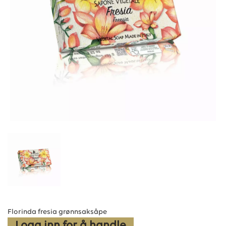
Florinda fresia grønnsaksåpe
Logg inn for å handle