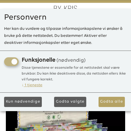
Personvern
0
Her kan du vurdere og tilpasse informasjonkapslene vi ønsker å
bruke på dette nettstedet. Du bestemmer! Aktiver eller
deaktiver informasjonkapsler etter eget ønske.
LD Marketing 24 pcs display
Mosaico shower gel
Funksjonelle
(nødvendig)
Disse tjenestene er essensielle for at nettstedet skal være
Marketng materila
brukbar. Du kan ikke deaktivere disse, da nettsiden ellers ikke
vil fungere korrekt.
↓
1
tjeneste
Kun nødvendige
Godta valgte
Godta alle