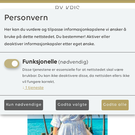
Personvern
0
Her kan du vurdere og tilpasse informasjonkapslene vi ønsker å
bruke på dette nettstedet. Du bestemmer! Aktiver eller
deaktiver informasjonkapsler etter eget ønske.
LP Tony bukse Lin/Visc.
30%Lin70%Viscose
Funksjonelle
(nødvendig)
Disse tjenestene er essensielle for at nettstedet skal være
brukbar. Du kan ikke deaktivere disse, da nettsiden ellers ikke
vil fungere korrekt.
↓
1
tjeneste
Kun nødvendige
Godta valgte
Godta alle