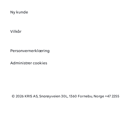
Ny kunde
Vilkår
Personvernerklæring
Administrer cookies
© 2026 KRIS AS, Snarøyveien 30L, 1360 Fornebu, Norge +47 2255
8830
Org. NO984011776MVA
Powered by Proline