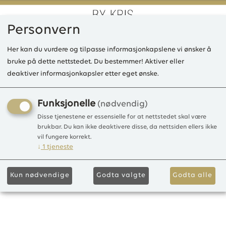
Personvern
0
Her kan du vurdere og tilpasse informasjonkapslene vi ønsker å
bruke på dette nettstedet. Du bestemmer! Aktiver eller
deaktiver informasjonkapsler etter eget ønske.
Kunne ikke finne produktet
Forside
Funksjonelle
(nødvendig)
Disse tjenestene er essensielle for at nettstedet skal være
brukbar. Du kan ikke deaktivere disse, da nettsiden ellers ikke
vil fungere korrekt.
↓
1
tjeneste
Kun nødvendige
Godta valgte
Godta alle