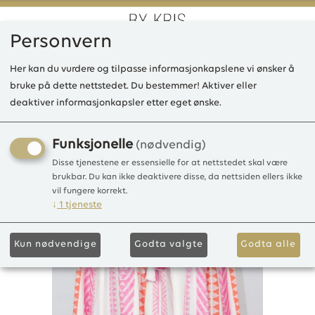
Personvern
0
Her kan du vurdere og tilpasse informasjonkapslene vi ønsker å
bruke på dette nettstedet. Du bestemmer! Aktiver eller
deaktiver informasjonkapsler etter eget ønske.
SE Eloise top, viscose
100%Viscose
Funksjonelle
(nødvendig)
Disse tjenestene er essensielle for at nettstedet skal være
brukbar. Du kan ikke deaktivere disse, da nettsiden ellers ikke
vil fungere korrekt.
↓
1
tjeneste
Kun nødvendige
Godta valgte
Godta alle