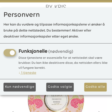
Personvern
0
Her kan du vurdere og tilpasse informasjonkapslene vi ønsker å
bruke på dette nettstedet. Du bestemmer! Aktiver eller
deaktiver informasjonkapsler etter eget ønske.
VE 3 Wick Tin Candle,
Prosecco Berries
Funksjonelle
(nødvendig)
Disse tjenestene er essensielle for at nettstedet skal være
40T-275gr
brukbar. Du kan ikke deaktivere disse, da nettsiden ellers ikke
vil fungere korrekt.
↓
1
tjeneste
Kun nødvendige
Godta valgte
Godta alle