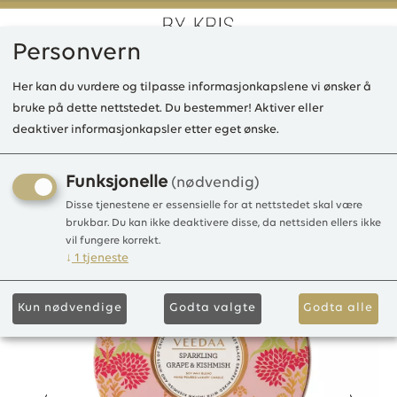
Personvern
0
Her kan du vurdere og tilpasse informasjonkapslene vi ønsker å
bruke på dette nettstedet. Du bestemmer! Aktiver eller
deaktiver informasjonkapsler etter eget ønske.
VE 3 Wick Tin Candle,
Sparkling Grape & Kishmish
Funksjonelle
(nødvendig)
Disse tjenestene er essensielle for at nettstedet skal være
40T-275gr
brukbar. Du kan ikke deaktivere disse, da nettsiden ellers ikke
vil fungere korrekt.
↓
1
tjeneste
Kun nødvendige
Godta valgte
Godta alle