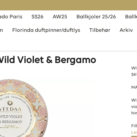
do Paris
SS26
AW25
Ballkjoler 25/26
Ball
em
Florinda duftpinner/duftlys
Tilbehør
Arkiv
Wild Violet & Bergamo
WI
SK
MA
Wi
vi
hin
Fil
Le