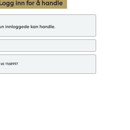
Logg inn for å handle
un innloggede kan handle.
Id: 1168997