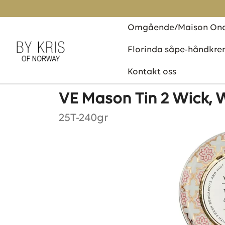
Forside
/ VE Mason Tin 2 Wick, Wild Violet & Bergamo
Omgående/Maison Ona
Florinda såpe-håndkr
Kontakt oss
VE Mason Tin 2 Wick, 
25T-240gr