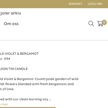
KONTAKT
LOGG INN
kjoler arkiv
0
Om oss
LD VIOLET & BERGAMOT
U : 094
SON TIN CANDLE
ld Violet & Bergamot: Countryside garden of wild
olet flowers blended with fresh bergamots and
t of lime.
led with our clean-burning soy ...
s mer