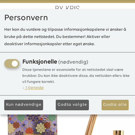
Personvern
0
Her kan du vurdere og tilpasse informasjonkapslene vi ønsker å
bruke på dette nettstedet. Du bestemmer! Aktiver eller
deaktiver informasjonkapsler etter eget ønske.
VE Reed Difusers set, Blue
Island Water
Funksjonelle
(nødvendig)
Disse tjenestene er essensielle for at nettstedet skal være
3months
brukbar. Du kan ikke deaktivere disse, da nettsiden ellers ikke
vil fungere korrekt.
↓
1
tjeneste
Kun nødvendige
Godta valgte
Godta alle