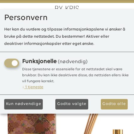
Personvern
0
Her kan du vurdere og tilpasse informasjonkapslene vi ønsker å
bruke på dette nettstedet. Du bestemmer! Aktiver eller
deaktiver informasjonkapsler etter eget ønske.
VE Reed Difusers set, Peach
Bellini
Funksjonelle
(nødvendig)
Disse tjenestene er essensielle for at nettstedet skal være
3months
brukbar. Du kan ikke deaktivere disse, da nettsiden ellers ikke
vil fungere korrekt.
↓
1
tjeneste
Kun nødvendige
Godta valgte
Godta alle